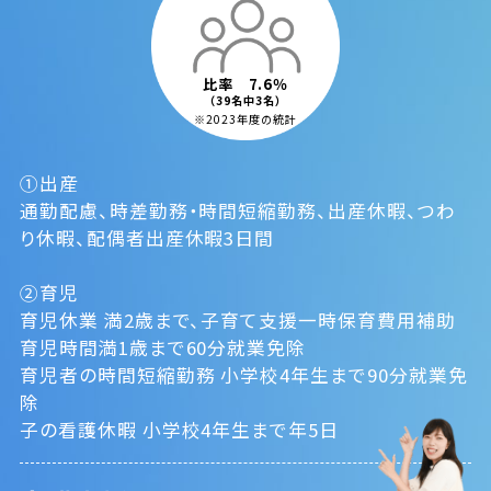
比率 7.6％
（39名中3名）
※2023年度の統計
①出産
通勤配慮、時差勤務・時間短縮勤務、出産休暇、つわ
り休暇、配偶者出産休暇3日間
②育児
育児休業 満2歳まで、子育て支援一時保育費用補助
育児時間満1歳まで60分就業免除
育児者の時間短縮勤務 小学校4年生まで90分就業免
除
子の看護休暇 小学校4年生まで年5日